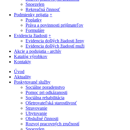
Snoezelen
Rekreačná činnosť
Podmienky prijatia
+
Poplatky
Práva a povinnosti prijímateľov
Formuláre
Evidencia žiadosti
+
Evidencia došlých žiadosti ženy
Evidencia došlých žiadostí muži
Akcie a podujatia - archív
Katalóg výrobkov
Kontakty
Úvod
Aktuality
Poskytované služby
Sociálne poradenstvo
Pomoc pri odkázanosti
Sociálna rehabilitácia
Ošetrovateľská starostlivosť
Stravovanie
Ubytovanie
Obslužné činnosti
Rozvoj pracovných zručností
Snoezelen