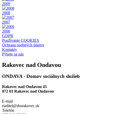
2009
2008
2007
2006
GDPR
Používanie COOKIES
Ochrana osobných údajov
Kontakty
Pýtajte sa nás
Rakovec nad Ondavou
ONDAVA - Domov sociálnych služieb
Rakovec nad Ondavou 45
072 03 Rakovec nad Ondavou
E-mail
riaditel@dssrakovec.sk
Telefón