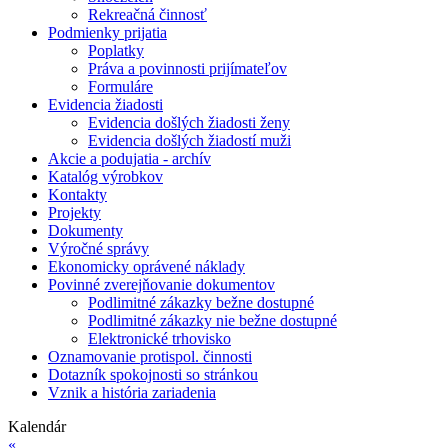
Rekreačná činnosť
Podmienky prijatia
Poplatky
Práva a povinnosti prijímateľov
Formuláre
Evidencia žiadosti
Evidencia došlých žiadosti ženy
Evidencia došlých žiadostí muži
Akcie a podujatia - archív
Katalóg výrobkov
Kontakty
Projekty
Dokumenty
Výročné správy
Ekonomicky oprávené náklady
Povinné zverejňovanie dokumentov
Podlimitné zákazky bežne dostupné
Podlimitné zákazky nie bežne dostupné
Elektronické trhovisko
Oznamovanie protispol. činnosti
Dotazník spokojnosti so stránkou
Vznik a história zariadenia
Kalendár
«