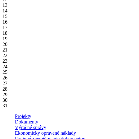
13
14
15
16
17
18
19
20
21
22
23
24
25
26
27
28
29
30
31
Projekty
Dokumenty
Výročné správy
Ekonomicky oprávené náklady
Povinné zverejňovanie dokumentov