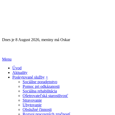
Dnes je 8 August 2026, meniny má Oskar
Menu
Úvod
Aktuality
Poskytované služby
+
Sociálne poradenstvo
Pomoc pri odkázanosti
Sociálna rehabilitácia
Ošetrovateľská starostlivosť
Stravovanie
Ubytovanie
Obslužné činnosti
Rozvoj pracovných zručností