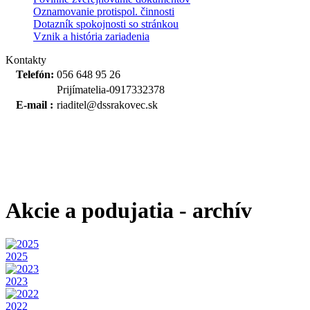
Oznamovanie protispol. činnosti
Dotazník spokojnosti so stránkou
Vznik a história zariadenia
Kontakty
Telefón:
056 648 95 26
Prijímatelia-0917332378
E-mail :
riaditel@dssrakovec.sk
Akcie a podujatia - archív
2025
2023
2022