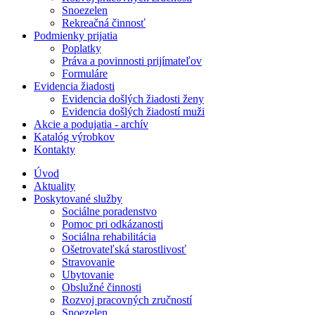
Snoezelen
Rekreačná činnosť
Podmienky prijatia
Poplatky
Práva a povinnosti prijímateľov
Formuláre
Evidencia žiadosti
Evidencia došlých žiadosti ženy
Evidencia došlých žiadostí muži
Akcie a podujatia - archív
Katalóg výrobkov
Kontakty
Úvod
Aktuality
Poskytované služby
Sociálne poradenstvo
Pomoc pri odkázanosti
Sociálna rehabilitácia
Ošetrovateľská starostlivosť
Stravovanie
Ubytovanie
Obslužné činnosti
Rozvoj pracovných zručností
Snoezelen