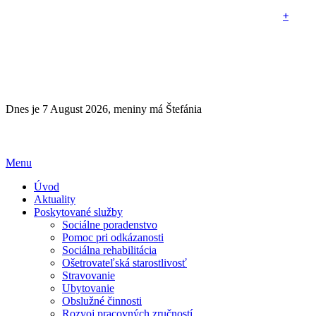
+
+
+
Dnes je 7 August 2026, meniny má Štefánia
Menu
Úvod
Aktuality
Poskytované služby
Sociálne poradenstvo
Pomoc pri odkázanosti
Sociálna rehabilitácia
Ošetrovateľská starostlivosť
Stravovanie
Ubytovanie
Obslužné činnosti
Rozvoj pracovných zručností