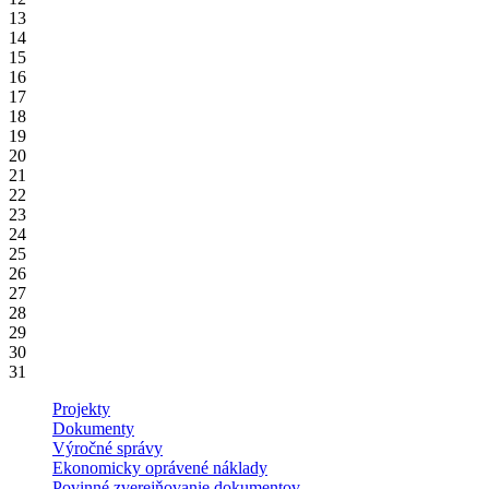
13
14
15
16
17
18
19
20
21
22
23
24
25
26
27
28
29
30
31
Projekty
Dokumenty
Výročné správy
Ekonomicky oprávené náklady
Povinné zverejňovanie dokumentov