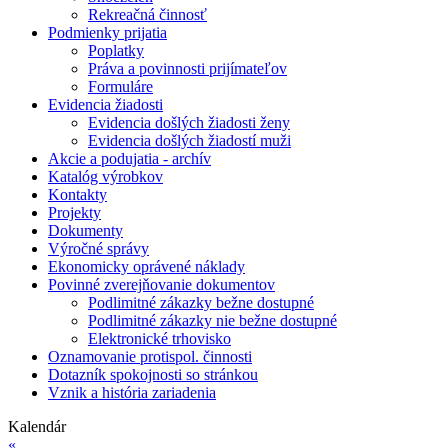
Rekreačná činnosť
Podmienky prijatia
Poplatky
Práva a povinnosti prijímateľov
Formuláre
Evidencia žiadosti
Evidencia došlých žiadosti ženy
Evidencia došlých žiadostí muži
Akcie a podujatia - archív
Katalóg výrobkov
Kontakty
Projekty
Dokumenty
Výročné správy
Ekonomicky oprávené náklady
Povinné zverejňovanie dokumentov
Podlimitné zákazky bežne dostupné
Podlimitné zákazky nie bežne dostupné
Elektronické trhovisko
Oznamovanie protispol. činnosti
Dotazník spokojnosti so stránkou
Vznik a história zariadenia
Kalendár
«