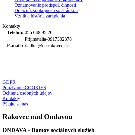
Oznamovanie protispol. činnosti
Dotazník spokojnosti so stránkou
Vznik a história zariadenia
Kontakty
Telefón:
056 648 95 26
Prijímatelia-0917332378
E-mail :
riaditel@dssrakovec.sk
GDPR
Používanie COOKIES
Ochrana osobných údajov
Kontakty
Pýtajte sa nás
Rakovec nad Ondavou
ONDAVA - Domov sociálnych služieb