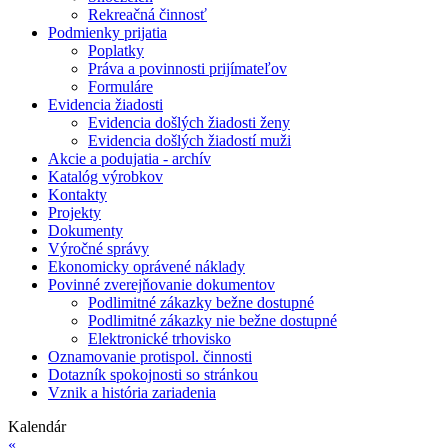
Rekreačná činnosť
Podmienky prijatia
Poplatky
Práva a povinnosti prijímateľov
Formuláre
Evidencia žiadosti
Evidencia došlých žiadosti ženy
Evidencia došlých žiadostí muži
Akcie a podujatia - archív
Katalóg výrobkov
Kontakty
Projekty
Dokumenty
Výročné správy
Ekonomicky oprávené náklady
Povinné zverejňovanie dokumentov
Podlimitné zákazky bežne dostupné
Podlimitné zákazky nie bežne dostupné
Elektronické trhovisko
Oznamovanie protispol. činnosti
Dotazník spokojnosti so stránkou
Vznik a história zariadenia
Kalendár
«