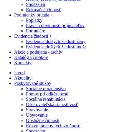
Snoezelen
Rekreačná činnosť
Podmienky prijatia
+
Poplatky
Práva a povinnosti prijímateľov
Formuláre
Evidencia žiadosti
+
Evidencia došlých žiadosti ženy
Evidencia došlých žiadostí muži
Akcie a podujatia - archív
Katalóg výrobkov
Kontakty
Úvod
Aktuality
Poskytované služby
Sociálne poradenstvo
Pomoc pri odkázanosti
Sociálna rehabilitácia
Ošetrovateľská starostlivosť
Stravovanie
Ubytovanie
Obslužné činnosti
Rozvoj pracovných zručností
Snoezelen