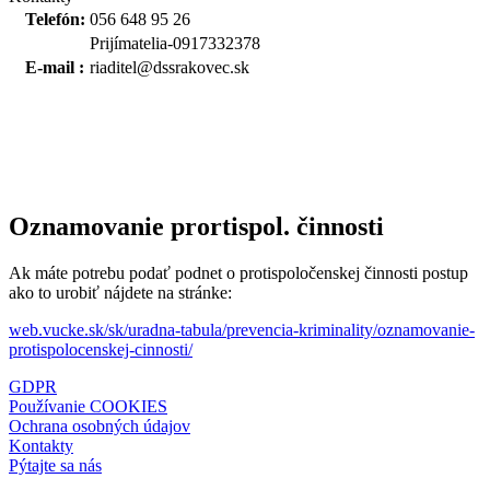
Telefón:
056 648 95 26
Prijímatelia-0917332378
E-mail :
riaditel@dssrakovec.sk
Oznamovanie prortispol. činnosti
Ak máte potrebu podať podnet o protispoločenskej činnosti postup
ako to urobiť nájdete na stránke:
web.vucke.sk/sk/uradna-tabula/prevencia-kriminality/oznamovanie-
protispolocenskej-cinnosti/
GDPR
Používanie COOKIES
Ochrana osobných údajov
Kontakty
Pýtajte sa nás