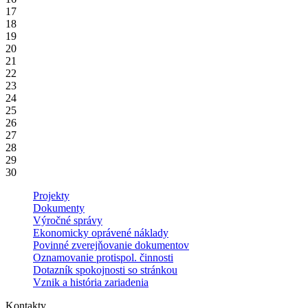
17
18
19
20
21
22
23
24
25
26
27
28
29
30
Projekty
Dokumenty
Výročné správy
Ekonomicky oprávené náklady
Povinné zverejňovanie dokumentov
Oznamovanie protispol. činnosti
Dotazník spokojnosti so stránkou
Vznik a história zariadenia
Kontakty