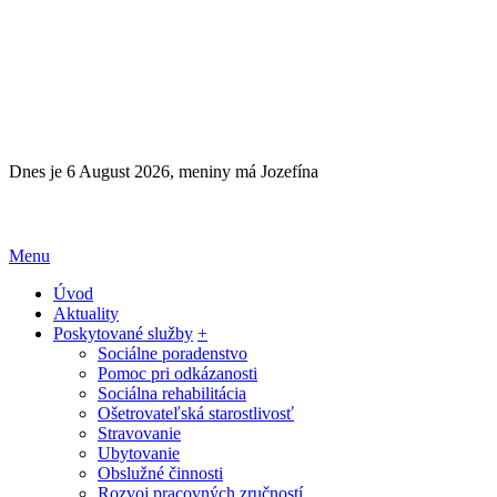
Dnes je 6 August 2026, meniny má Jozefína
Menu
Úvod
Aktuality
Poskytované služby
+
Sociálne poradenstvo
Pomoc pri odkázanosti
Sociálna rehabilitácia
Ošetrovateľská starostlivosť
Stravovanie
Ubytovanie
Obslužné činnosti
Rozvoj pracovných zručností