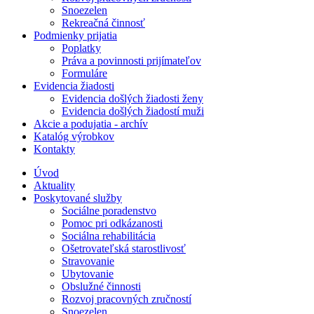
Snoezelen
Rekreačná činnosť
Podmienky prijatia
Poplatky
Práva a povinnosti prijímateľov
Formuláre
Evidencia žiadosti
Evidencia došlých žiadosti ženy
Evidencia došlých žiadostí muži
Akcie a podujatia - archív
Katalóg výrobkov
Kontakty
Úvod
Aktuality
Poskytované služby
Sociálne poradenstvo
Pomoc pri odkázanosti
Sociálna rehabilitácia
Ošetrovateľská starostlivosť
Stravovanie
Ubytovanie
Obslužné činnosti
Rozvoj pracovných zručností
Snoezelen