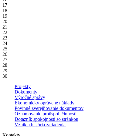
17
18
19
20
21
22
23
24
25
26
27
28
29
30
Projekty
Dokumenty
Výročné správy
Ekonomicky oprávené náklady
Povinné zverejňovanie dokumentov
Oznamovanie protispol. činnosti
Dotazník spokojnosti so stránkou
Vznik a história zariadenia
Kontakty