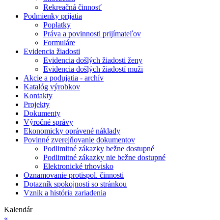
Rekreačná činnosť
Podmienky prijatia
Poplatky
Práva a povinnosti prijímateľov
Formuláre
Evidencia žiadosti
Evidencia došlých žiadosti ženy
Evidencia došlých žiadostí muži
Akcie a podujatia - archív
Katalóg výrobkov
Kontakty
Projekty
Dokumenty
Výročné správy
Ekonomicky oprávené náklady
Povinné zverejňovanie dokumentov
Podlimitné zákazky bežne dostupné
Podlimitné zákazky nie bežne dostupné
Elektronické trhovisko
Oznamovanie protispol. činnosti
Dotazník spokojnosti so stránkou
Vznik a história zariadenia
Kalendár
«