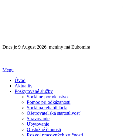
+
+
+
Dnes je 9 August 2026, meniny má Ľubomíra
Menu
Úvod
Aktuality
Poskytované služby
Sociálne poradenstvo
Pomoc pri odkázanosti
Sociálna rehabilitácia
Ošetrovateľská starostlivosť
Stravovanie
Ubytovanie
Obslužné činnosti
Rozvoj pracovných zručností